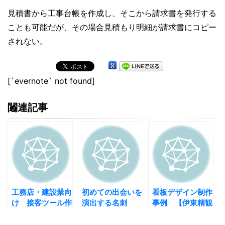
見積書から工事台帳を作成し、そこから請求書を発行する
ことも可能だが、その場合見積もり明細が請求書にコピー
されない。
[`evernote` not found]
関連記事
工務店・建設業向
初めての出会いを
看板デザイン制作
け 接客ツール作
演出する名刺
事例 【伊東精観
成事例 【建設業
【建設業向けオリ
堂 アイエスホー
の営業ツール】
ジナル名刺】
ム】