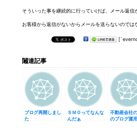
そういった事を継続的に行っていけば、メール返信
お客様から返信がないからメールを送らないのでは
[`evern
関連記事
ブログ再開しまし
ＳＭＯってなんな
不動産会社
た
んだぁ
のブログ運
座 【情報
考え方】