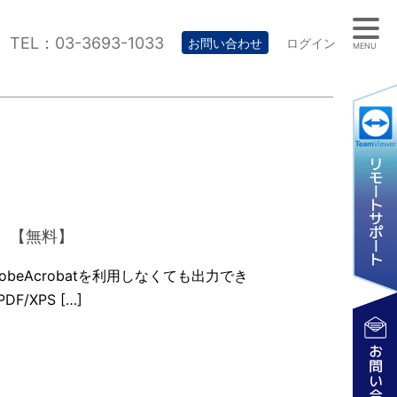
TEL：03-3693-1033
お問い合わせ
ログイン
MENU
イン 【無料】
beAcrobatを利用しなくても出力でき
DF/XPS […]