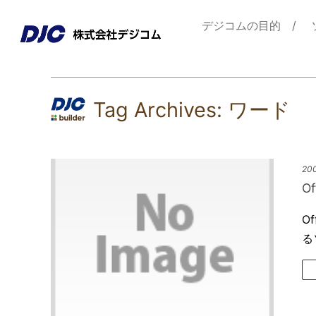
デジコムの目的
Tag Archives:
ワード
200
O
O
るソ