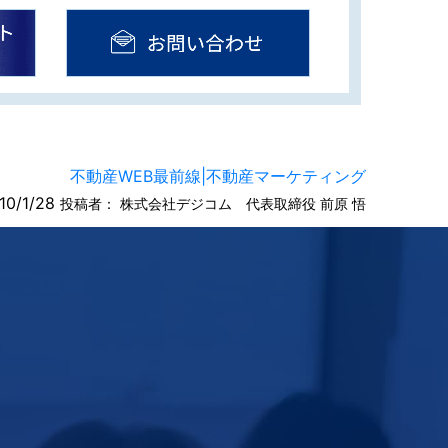
不動産WEB最前線|不動産マーケティング
10/1/28
投稿者：
株式会社デジコム 代表取締役 前原 悟