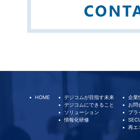
HOME
デジコムが目指す未来
企業
デジコムにできること
お問
ソリューション
プラ
情報化研修
SEC
再エ