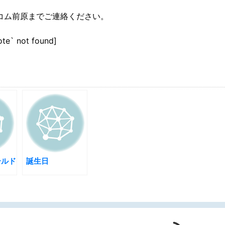
コム前原までご連絡ください。
ote` not found]
ールド
誕生日
ク